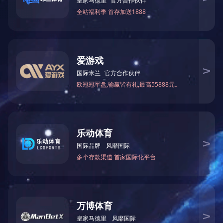
北人印刷设备
意大利复合线
北人干法复合线
北人湿法复合机