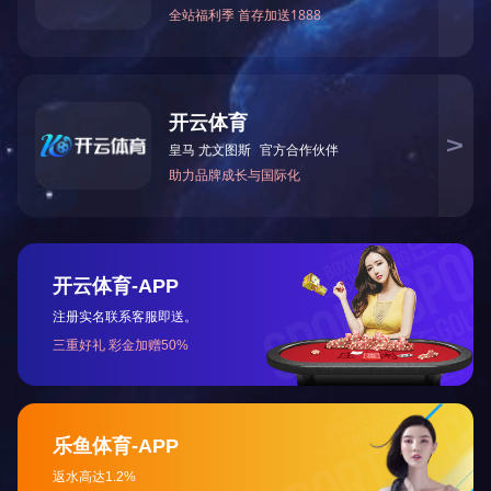
FSC
安全生产标准化认证
江苏省印刷示范企业
鹅湖镇技术改造先进企业
首页
1
2
末页
关于德华
公司环境
产品中心
新闻中心
开云（中国）Kaiyun·官方网站-登录入口