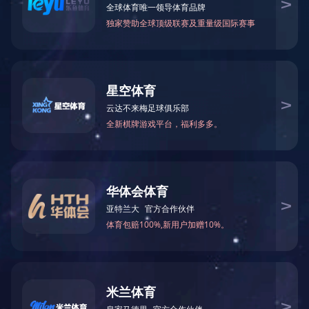
COPYRIGHT @ 2022 开云（中国）Kaiyun·官方网站-登录入口 All rights
reserved
苏ICP备11036849号