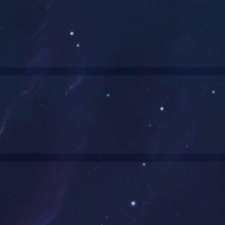
风淋区域
发布时间：2022-02-17
阅读次数：
427
分享：