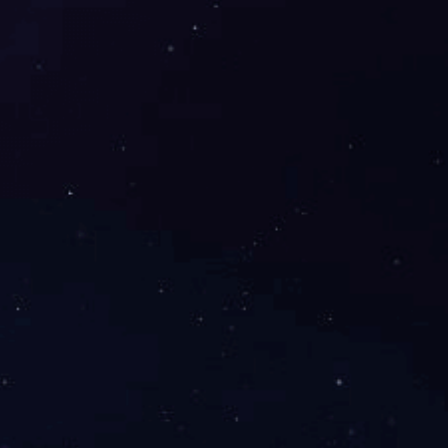
开云（中国）Kaiyun·
社交平台
进入
官方网站-登录入口