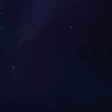
返回列表
客户案例
持续发展
新闻中心
n·官
公司新闻
泡泡糖
行业新闻